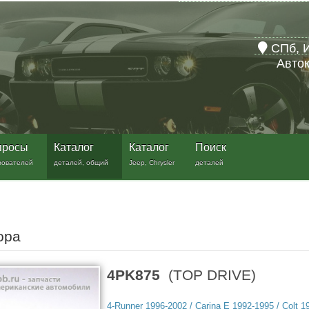
СПб, И
Авток
просы
Каталог
Каталог
Поиск
зователей
деталей, общий
Jeep, Chrysler
деталей
тора
4PK875
(TOP DRIVE)
4-Runner 1996-2002 / Carina E 1992-1995 / Colt 1