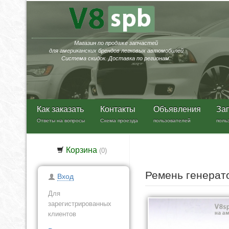
Магазин по продаже запчастей
для американских брендов легковых автомобилей
Система скидок. Доставка по регионам.
Как заказать
Контакты
Объявления
За
Ответы на вопросы
Схема проезда
пользователей
поль
Корзина
(
0
)
Ремень генера
Вход
Для
зарегистрированных
клиентов