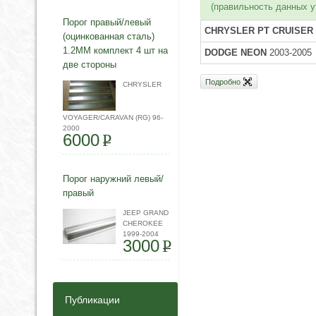
(правильность данных у
Порог правый/левый
CHRYSLER PT CRUISER
(оцинкованная сталь)
1.2ММ комплект 4 шт на
DODGE NEON
2003-2005
две стороны
Подробно
CHRYSLER
VOYAGER/CARAVAN (RG) 96-
2000
6000
P
Порог наружний левый/
правый
JEEP GRAND
CHEROKEE
1999-2004
3000
P
Публикации