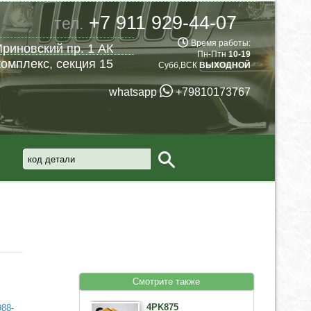
+7 911 929-44-07
тел.
Время работы:
риновский пр. 1 АК
Пн-Птн
10-19
омплекс, секция 15
Субб,ВСК
ВЫХОДНОЙ
whatsapp
+79810173767
Смотрите также
4PK875
988-