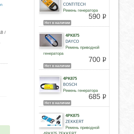
CONTITECH
on
Ремень генератора
590
P
Нет в наличии
B /
4PK875
DAYCO
/
Ремень приводной
генератора
700
P
Нет в наличии
4PK875
BOSCH
Ремень генератора
685
P
Нет в наличии
4PK875
ZEKKERT
Ремень приводной
4PK875 ZEKKERT