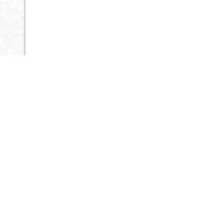
Контактная информация
Санкт-Петербург
Ириновский пр 1АК (Автокомпл
+7 911 929-44-07
тел.
+79810173767
e-mail:
v8-spb@mail.ru