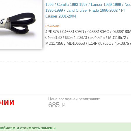
1996 / Corolla 1993-1997 / Lancer 1989-1999 / Ne
1995-1999 / Land Cruiser Prado 1996-2002 / PT
Cruiser 2001-2004
Описание
4PK875 / 04668180AD / 04668180AC / 04668180A
04668180 / 99364-20870 / 5040345 / MD118572 /
MD117356 / MD106658 / E14PK875JC / 4pk0875 
Цена последней реализации:
ичии
685
P
мобилям и стоимость замены