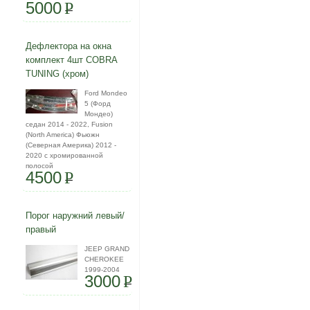
5000
P
Дефлектора на окна
комплект 4шт COBRA
TUNING (хром)
Ford Mondeo
5 (Форд
Мондео)
седан 2014 - 2022, Fusion
(North America) Фьюжн
(Северная Америка) 2012 -
2020 с хромированной
полосой
4500
P
Порог наружний левый/
правый
JEEP GRAND
CHEROKEE
1999-2004
3000
P