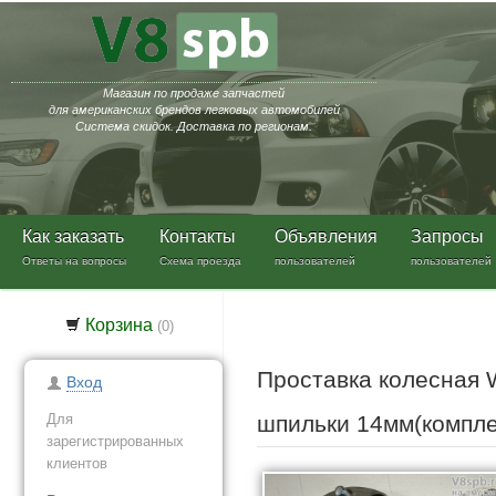
Магазин по продаже запчастей
для американских брендов легковых автомобилей
Система скидок. Доставка по регионам.
Как заказать
Контакты
Объявления
Запросы
Ответы на вопросы
Схема проезда
пользователей
пользователей
Корзина
(
0
)
Проставка колесная W
Вход
Для
шпильки 14мм(компл
зарегистрированных
клиентов