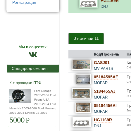
HG1169R
Регистрация
DNJ
В наличии 11
Мы в соцсетях:
Код/Произ-ль
Н
GASJ01
Ко
CH
Спецпредложения
MV-PARTS
05184595AE
Пр
CH
К-т проводки ПТФ
MOPAR
5184455AJ
Пр
Ford Escape
2005-2006 Ford
CH
MOPAR
Focus USA
2002-2004 Ford
05184456AI
Пр
Maverick 2005-2006 Ford Mustang
Je
MOPAR
2002-2004 Lincoln LS 2002
5000
P
HG1169R
Пр
Je
DNJ