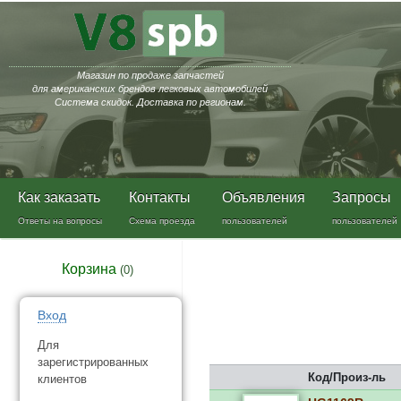
Магазин по продаже запчастей
для американских брендов легковых автомобилей
Система скидок. Доставка по регионам.
Как заказать
Контакты
Объявления
Запросы
Ответы на вопросы
Схема проезда
пользователей
пользователей
Корзина
(
0
)
Вход
Для
зарегистрированных
Код/Произ-ль
клиентов