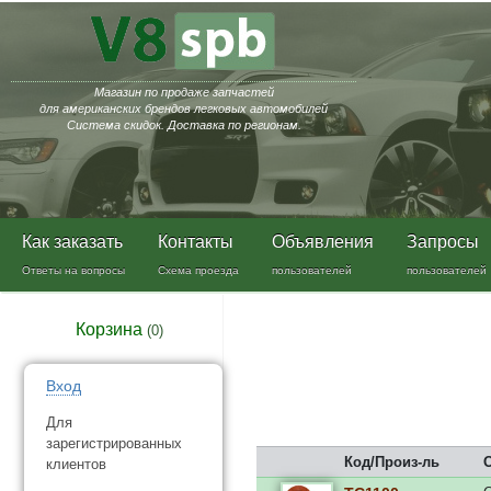
Магазин по продаже запчастей
для американских брендов легковых автомобилей
Система скидок. Доставка по регионам.
Как заказать
Контакты
Объявления
Запросы
Ответы на вопросы
Схема проезда
пользователей
пользователей
Корзина
(
0
)
Вход
Для
зарегистрированных
Код/Произ-ль
клиентов