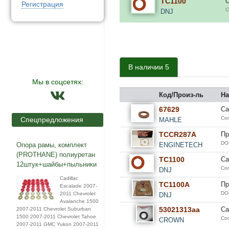
TC1100
С
Регистрация
C
DNJ
В наличии 5
Мы в соцсетях:
Код/Произ-ль
На
67629
Са
Com
Спецпредложения
MAHLE
TCCR287A
Пр
DO
Опора рамы, комплект
ENGINETECH
(PROTHANE) полиуретан
TC1100
Са
12штук+шайбы+пыльники
Com
DNJ
Cadillac
TC1100A
Пр
Escalade 2007-
DO
2011 Chevrolet
DNJ
Avalanche 1500
53021313aa
Са
2007-2011 Chevrolet Suburban
1500 2007-2011 Chevrolet Tahoe
Com
CROWN
2007-2011 GMC Yukon 2007-2011