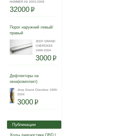
HUMMER H2 2003-2009
32000
P
Порог наружний левый/
правый
JEEP GRAND
CHEROKEE
1999-2004
3000
P
Дефлекторы на
окна(комплект)
Jeep Grand Cherokee 1999-
2004
3000
P
Публикации
Коды диагностики OBD I