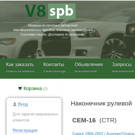
Магазин по продаже запчастей
для американских брендов легковых автомобилей
Система скидок. Доставка по регионам.
Как заказать
Контакты
Объявления
Запросы
Ответы на вопросы
Схема проезда
пользователей
пользователей
Корзина
(
0
)
Наконечник рулево
Вход
Для зарегистрированных
CEM-16
(CTR)
клиентов
Регистрация
Galant 1984-2003 / Avenger/Stratus