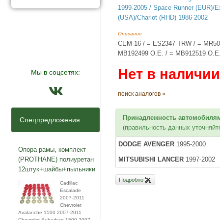
1999-2005 / Space Runner (EUR)/
(USA)/Chariot (RHD) 1986-2002
Описание
CEM-16 / = ES2347 TRW / = MR5086
MB192499 O.E. / = MB912519 O.E.
Нет в наличии
Мы в соцсетях:
поиск аналогов »
Принадлежность автомобилям
Спецпредложения
(правильность данных уточняйт
DODGE AVENGER
1995-2000
Опора рамы, комплект
(PROTHANE) полиуретан
MITSUBISHI LANCER
1997-2002
12штук+шайбы+пыльники
Подробно
Cadillac
Escalade
2007-2011
Chevrolet
Avalanche 1500 2007-2011
Chevrolet Suburban 1500 2007-