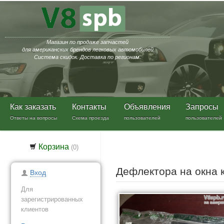
Магазин по продаже запчастей
для американских брендов легковых автомобилей
Система скидок. Доставка по регионам.
Как заказать
Контакты
Объявления
Запросы
Ответы на вопросы
Схема проезда
пользователей
пользователей
Корзина
(
0
)
Дефлектора на окна
Вход
Для
зарегистрированных
клиентов