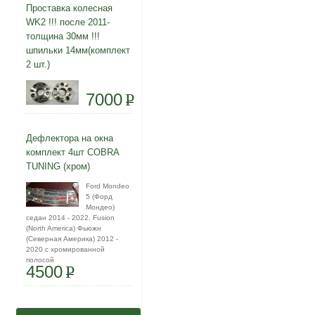
Проставка колесная
WK2 !!! после 2011-
толщина 30мм !!!
шпильки 14мм(комплект
2 шт.)
7000
P
Дефлектора на окна
комплект 4шт COBRA
TUNING (хром)
Ford Mondeo
5 (Форд
Мондео)
седан 2014 - 2022, Fusion
(North America) Фьюжн
(Северная Америка) 2012 -
2020 с хромированной
полосой
4500
P