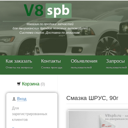
Магазин по продаже запчастей
для американских брендов легковых автомобилей
Система скидок. Доставка по регионам.
Как заказать
Контакты
Объявления
Запросы
Ответы на вопросы
Схема проезда
пользователей
пользователей
Корзина
(
0
)
Смазка ШРУС, 90г
Вход
Для
зарегистрированных
клиентов