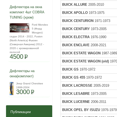
BUICK ALLURE
2005-2010
Дефлектора на окна
комплект 4шт COBRA
BUICK APOLLO
1973-1975
TUNING (хром)
BUICK CENTURION
1971-1973
Ford Mondeo
BUICK CENTURY
1973-2005
5 (Форд
Мондео)
седан 2014 - 2022, Fusion
BUICK ELECTRA
1976-1990
(North America) Фьюжн
(Северная Америка) 2012 -
BUICK ENCLAVE
2008-2021
2020 с хромированной
полосой
BUICK ESTATE WAGON
1987-198
4500
P
BUICK ESTATE WAGON (old)
1970
BUICK GS
1970-1972
Дефлекторы на
окна(комплект)
BUICK GS 455
1970-1972
Jeep Grand Cherokee
BUICK LACROSSE
2005-2019
1999-2004
3000
P
BUICK LESABRE
1973-2005
BUICK LUCERNE
2006-2011
BUICK OPEL BY ISUZU
1976-1979
Публикации