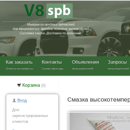
Магазин по продаже запчастей
для американских брендов легковых автомобилей
Система скидок. Доставка по регионам.
Как заказать
Контакты
Объявления
Запросы
Ответы на вопросы
Схема проезда
пользователей
пользователей
Корзина
(
0
)
Смазка высокотемпе
Вход
Для
зарегистрированных
клиентов