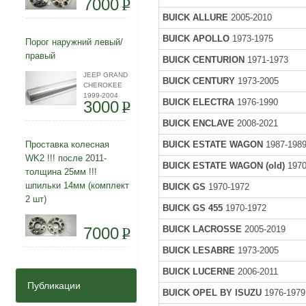
7000
P
BUICK ALLURE
2005-2010
BUICK APOLLO
1973-1975
Порог наружний левый/
правый
BUICK CENTURION
1971-1973
JEEP GRAND
BUICK CENTURY
1973-2005
CHEROKEE
1999-2004
BUICK ELECTRA
1976-1990
3000
P
BUICK ENCLAVE
2008-2021
Проставка колесная
BUICK ESTATE WAGON
1987-198
WK2 !!! после 2011-
BUICK ESTATE WAGON (old)
1970
толщина 25мм !!!
шпильки 14мм (комплект
BUICK GS
1970-1972
2 шт)
BUICK GS 455
1970-1972
7000
BUICK LACROSSE
2005-2019
P
BUICK LESABRE
1973-2005
BUICK LUCERNE
2006-2011
Публикации
BUICK OPEL BY ISUZU
1976-1979