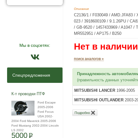
Описание
C2136/1 / F030049 / AMD.JFA83 / X
023 / 3918600109 / 9.1.26PU / CA8
/ GB-9520 / 1457433969 / A1047 / 
MR552951 / AP175 / B250
Нет в наличии
Мы в соцсетях:
поиск аналогов »
Принадлежность автомобилям
Спецпредложения
(правильность данных уточняйт
MITSUBISHI LANCER
1996-2005
К-т проводки ПТФ
MITSUBISHI OUTLANDER
2003-2
Ford Escape
2005-2006
Ford Focus
Подробно
USA 2002-
2004 Ford Maverick 2005-2006
Ford Mustang 2002-2004 Lincoln
LS 2002
5000
P