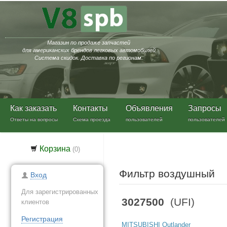
Магазин по продаже запчастей
для американских брендов легковых автомобилей
Система скидок. Доставка по регионам.
Как заказать
Контакты
Объявления
Запросы
Ответы на вопросы
Схема проезда
пользователей
пользователей
Корзина
(
0
)
Фильтр воздушный
Вход
Для зарегистрированных
3027500
(UFI)
клиентов
Регистрация
MITSUBISHI Outlander