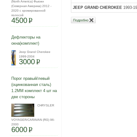
(North America) Фьюжн
(Северная Америка) 2012 -
JEEP GRAND CHEROKEE
1993-1
2020 с хромированной
полосой
4500
P
Подробно
Дефлекторы на
окна(комплект)
Jeep Grand Cherokee
1999-2004
3000
P
Порог правый/левый
(оцинкованная сталь)
1.2ММ комплект 4 шт на
две стороны
CHRYSLER
VOYAGER/CARAVAN (RG) 96-
2000
6000
P