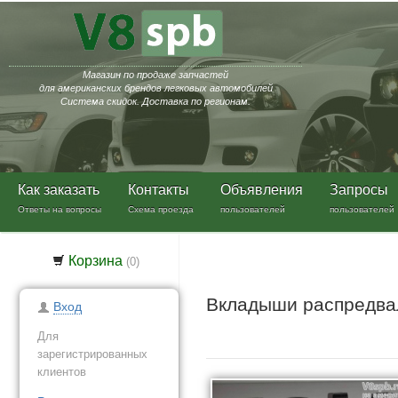
Магазин по продаже запчастей
для американских брендов легковых автомобилей
Система скидок. Доставка по регионам.
Как заказать
Контакты
Объявления
Запросы
Ответы на вопросы
Схема проезда
пользователей
пользователей
Корзина
(
0
)
Вкладыши распредвал
Вход
Для
зарегистрированных
клиентов