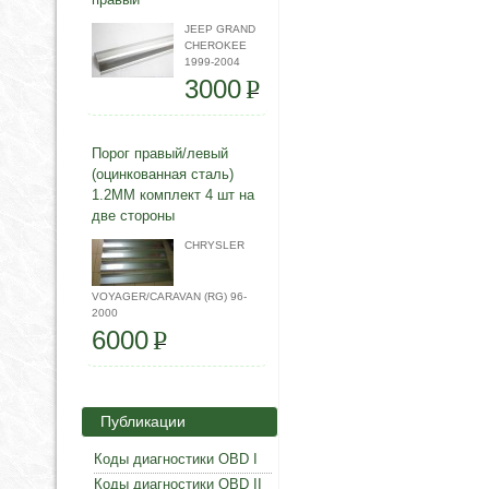
JEEP GRAND
CHEROKEE
1999-2004
3000
P
Порог правый/левый
(оцинкованная сталь)
1.2ММ комплект 4 шт на
две стороны
CHRYSLER
VOYAGER/CARAVAN (RG) 96-
2000
6000
P
Публикации
Коды диагностики OBD I
Коды диагностики OBD II