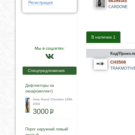
663993IS
Регистрация
CARDONE
В наличии 1
Мы в соцсетях:
Код/Произ-л
CH3508
TRAKMOTIV
Спецпредложения
Дефлекторы на
окна(комплект)
Jeep Grand Cherokee 1999-
2004
3000
P
Порог наружний левый/
правый