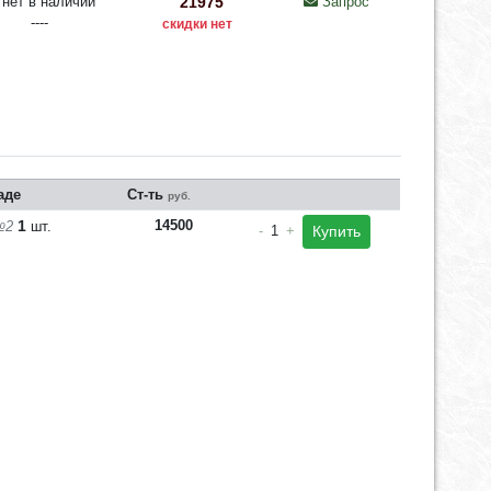
нет в наличии
21975
Запрос
----
скидки нет
аде
Ст-ть
руб.
1
14500
№2
шт.
-
1
+
Купить