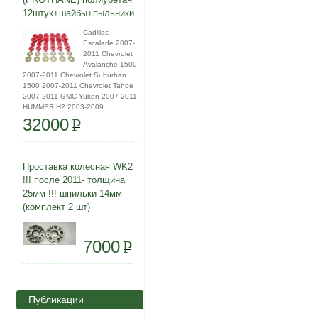
12штук+шайбы+пыльники
Cadillac
Escalade 2007-
2011 Chevrolet
Avalanche 1500
2007-2011 Chevrolet Suburban
1500 2007-2011 Chevrolet Tahoe
2007-2011 GMC Yukon 2007-2011
HUMMER H2 2003-2009
32000
P
Проставка колесная WK2
!!! после 2011- толщина
25мм !!! шпильки 14мм
(комплект 2 шт)
7000
P
Публикации