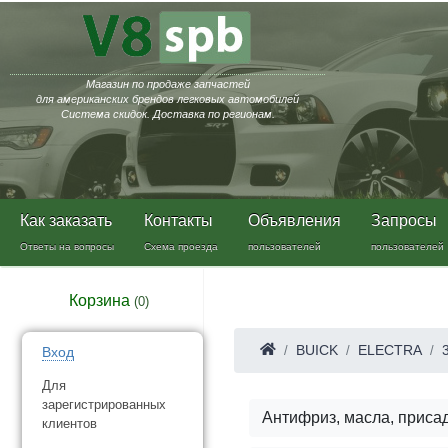
Магазин по продаже запчастей
для американских брендов легковых автомобилей
Система скидок. Доставка по регионам.
Как заказать
Контакты
Объявления
Запросы
Ответы на вопросы
Схема проезда
пользователей
пользователей
Корзина
(
0
)
BUICK
ELECTRA
Вход
Для
зарегистрированных
Антифриз, масла, приса
клиентов