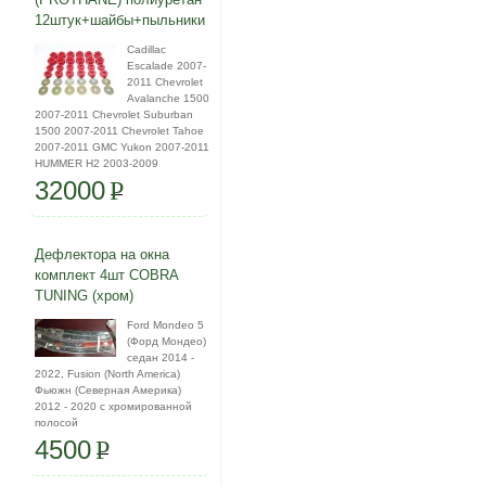
12штук+шайбы+пыльники
Cadillac
Escalade 2007-
2011 Chevrolet
Avalanche 1500
2007-2011 Chevrolet Suburban
1500 2007-2011 Chevrolet Tahoe
2007-2011 GMC Yukon 2007-2011
HUMMER H2 2003-2009
32000
P
Дефлектора на окна
комплект 4шт COBRA
TUNING (хром)
Ford Mondeo 5
(Форд Мондео)
седан 2014 -
2022, Fusion (North America)
Фьюжн (Северная Америка)
2012 - 2020 с хромированной
полосой
4500
P