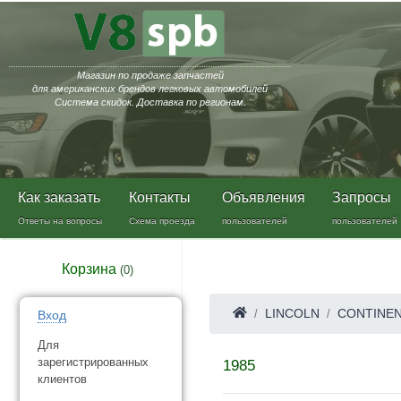
Магазин по продаже запчастей
для американских брендов легковых автомобилей
Система скидок. Доставка по регионам.
Как заказать
Контакты
Объявления
Запросы
Ответы на вопросы
Схема проезда
пользователей
пользователей
Корзина
(
0
)
LINCOLN
CONTINEN
Вход
Для
зарегистрированных
1985
клиентов