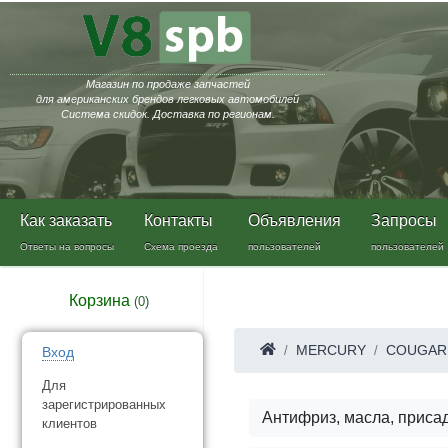
Магазин по продаже запчастей
для американских брендов легковых автомобилей
Система скидок. Доставка по регионам.
Как заказать
Контакты
Объявления
Запросы
Ответы на вопросы
Схема проезда
пользователей
пользователей
Корзина
(
0
)
MERCURY
COUGAR
Вход
Для
зарегистрированных
Антифриз, масла, приса
клиентов