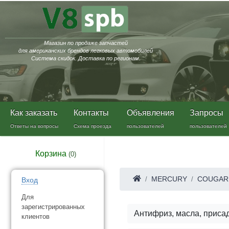
Магазин по продаже запчастей
для американских брендов легковых автомобилей
Система скидок. Доставка по регионам.
Как заказать
Контакты
Объявления
Запросы
Ответы на вопросы
Схема проезда
пользователей
пользователей
Корзина
(
0
)
MERCURY
COUGAR
Вход
Для
зарегистрированных
Антифриз, масла, приса
клиентов