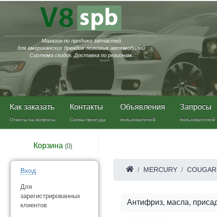
Магазин по продаже запчастей
для американских брендов легковых автомобилей
Система скидок. Доставка по регионам.
Как заказать
Контакты
Объявления
Запросы
Ответы на вопросы
Схема проезда
пользователей
пользователей
Корзина
(
0
)
MERCURY
COUGAR
Вход
Для
зарегистрированных
Антифриз, масла, приса
клиентов