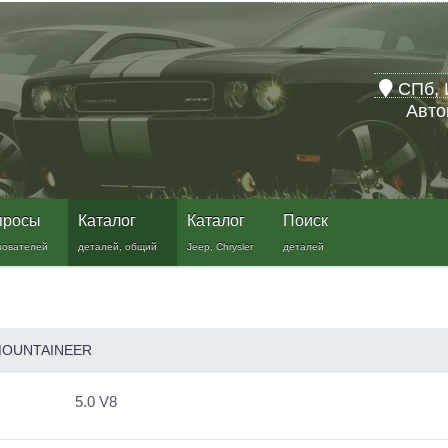
СПб, 
Авто
просы
Каталог
Каталог
Поиск
зователей
деталей, общий
Jeep, Chrysler
деталей
OUNTAINEER
5.0 V8