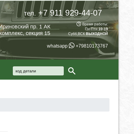
+7 911 929-44-07
тел.
Время работы:
Ириновский пр. 1 АК
Пн-Птн
10-19
комплекс, секция 15
Субб,ВСК
ВЫХОДНОЙ
whatsapp
+79810173767