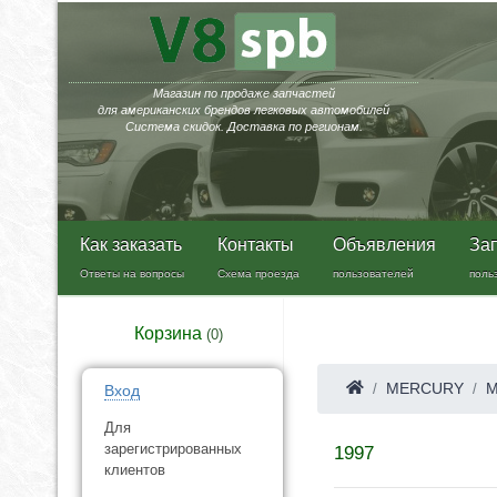
Магазин по продаже запчастей
для американских брендов легковых автомобилей
Система скидок. Доставка по регионам.
Как заказать
Контакты
Объявления
За
Ответы на вопросы
Схема проезда
пользователей
поль
Корзина
(
0
)
MERCURY
M
Вход
Для
зарегистрированных
1997
клиентов