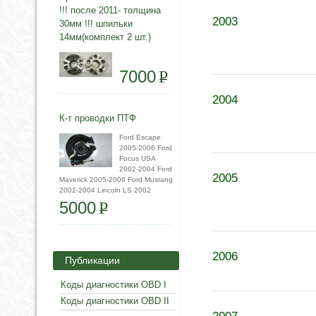
!!! после 2011- толщина
2003
30мм !!! шпильки
14мм(комплект 2 шт.)
7000
P
2004
К-т проводки ПТФ
Ford Escape
2005-2006 Ford
Focus USA
2002-2004 Ford
2005
Maverick 2005-2006 Ford Mustang
2002-2004 Lincoln LS 2002
5000
P
2006
Публикации
Коды диагностики OBD I
Коды диагностики OBD II