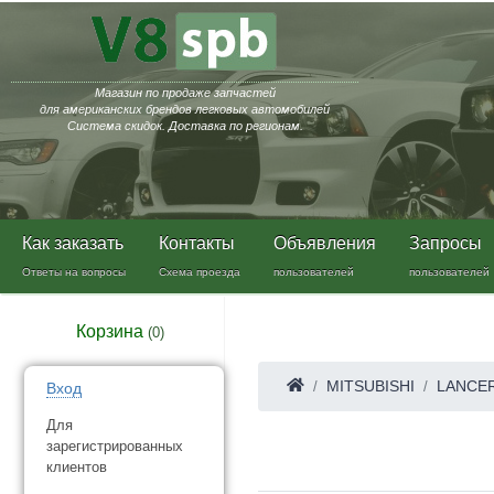
Магазин по продаже запчастей
для американских брендов легковых автомобилей
Система скидок. Доставка по регионам.
Как заказать
Контакты
Объявления
Запросы
Ответы на вопросы
Схема проезда
пользователей
пользователей
Корзина
(
0
)
MITSUBISHI
LANCE
Вход
Для
зарегистрированных
клиентов