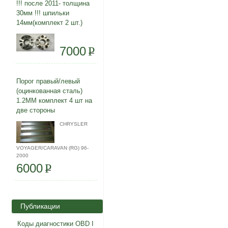
!!! после 2011- толщина
30мм !!! шпильки
14мм(комплект 2 шт.)
7000
P
Порог правый/левый
(оцинкованная сталь)
1.2ММ комплект 4 шт на
две стороны
CHRYSLER
VOYAGER/CARAVAN (RG) 96-
2000
6000
P
Публикации
Коды диагностики OBD I