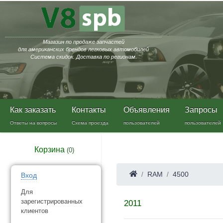
Магазин по продаже запчастей
для американских брендов легковых автомобилей
Система скидок. Доставка по регионам.
Как заказать
Контакты
Объявления
Запросы
Ответы на вопросы
Схема проезда
пользователей
пользователей
Корзина
(
0
)
RAM
4500
Вход
Для
зарегистрированных
2011
клиентов