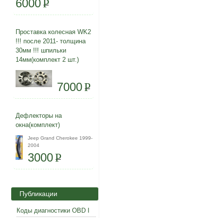
6000
P
Проставка колесная WK2
!!! после 2011- толщина
30мм !!! шпильки
14мм(комплект 2 шт.)
7000
P
Дефлекторы на
окна(комплект)
Jeep Grand Cherokee 1999-
2004
3000
P
Публикации
Коды диагностики OBD I