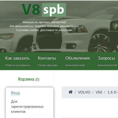
Магазин по продаже запчастей
для американских брендов легковых автомобилей
Система скидок. Доставка по регионам.
Как заказать
Контакты
Объявления
Запросы
Ответы на вопросы
Схема проезда
пользователей
пользователей
Корзина
(
0
)
VOLVO
V50
1.6 D
Вход
Для
зарегистрированных
клиентов