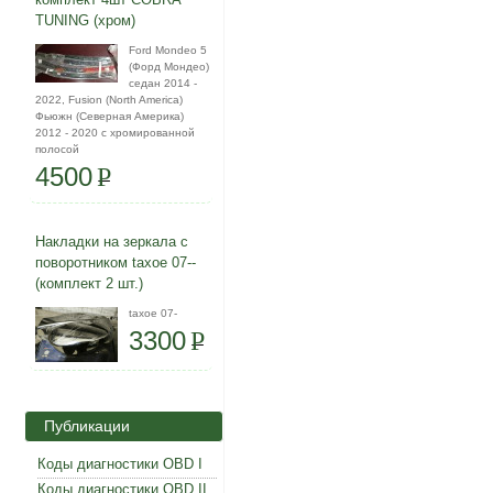
TUNING (хром)
Ford Mondeo 5
(Форд Мондео)
седан 2014 -
2022, Fusion (North America)
Фьюжн (Северная Америка)
2012 - 2020 с хромированной
полосой
4500
P
Накладки на зеркала с
поворотником taxoe 07--
(комплект 2 шт.)
taxoe 07-
3300
P
Публикации
Коды диагностики OBD I
Коды диагностики OBD II