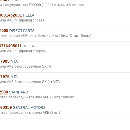
AL-KO
мы аккумулятора 509000 ("+" "-") латунь в блистере
X091452031
HELLA
мма АКБ "-" (провод справа)
T009
DIRECT PARTS
плект клемм АКБ цинк, болт и гайка 10мм (Старт Вольт)
X716405011
HELLA
мма АКБ "-" (провод с торца)
07905
MTA
мма АКБ быстросъемная SX (-)
07975
MTA
мма АКБ быстросъемная SX (+) MTA
2900
STANDARD
птер-переходник клеммы АКБ (2 шт) Standart
860359
GENERAL MOTORS
птер-переходник клеммы АКБ (2 шт)