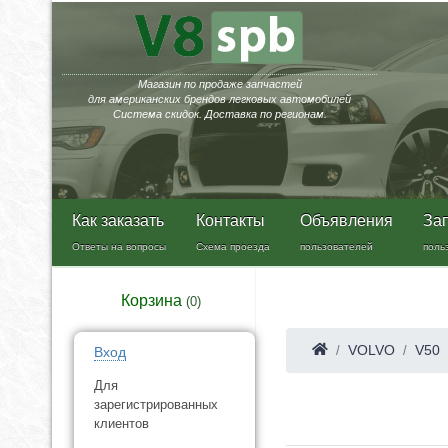
Магазин по продаже запчастей
для американских брендов легковых автомобилей
Система скидок. Доставка по регионам.
Как заказать
Контакты
Объявления
За
Ответы на вопросы
Схема проезда
пользователей
поль
Корзина
(
0
)
VOLVO
V50
Вход
Для
зарегистрированных
клиентов