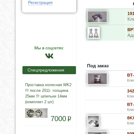
Регистрация
19
Кл
BP
Ад
Мы в соцсетях:
Под заказ
Спецпредложения
BT
Кле
Проставка колесная WK2
!!! после 2011- толщина
34
25мм !!! шпильки 14мм
Кле
(комплект 2 шт)
BT
Кле
7000
P
8K
Кле
50