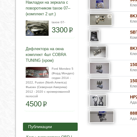
Накладки на зеркала с
Кле
поворотником taxoe 07--
(комплект 2 шт.)
8K
Кле
taxoe 07-
3300
P
SB
Ком
8K
Дефлектора на окна
Кле
комплект 4шт COBRA
TUNING (хром)
15
Ford Mondeo 5
Кле
(Форд Мондео)
седан 2014 -
15
2022, Fusion (North America)
Кле
Фьюжн (Северная Америка)
2012 - 2020 с хромированной
полосой
HP
4500
P
Ада
88
Ада
Публикации