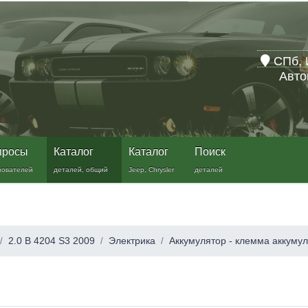
СПб, 
Авто
просы
Каталог
Каталог
Поиск
зователей
деталей, общий
Jeep, Chrysler
деталей
2.0 B 4204 S3 2009
Электрика
Аккумулятор - клемма аккуму