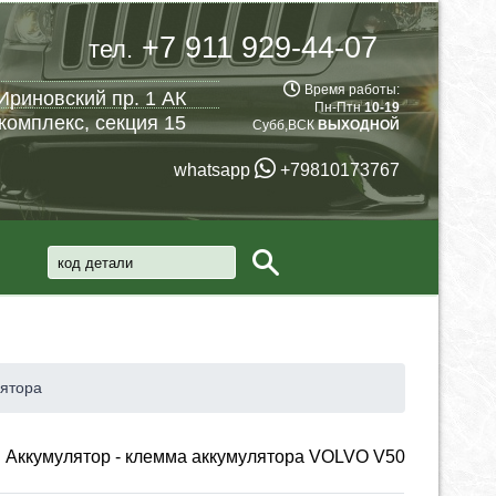
+7 911 929-44-07
тел.
Время работы:
Ириновский пр. 1 АК
Пн-Птн
10-19
комплекс, секция 15
Субб,ВСК
ВЫХОДНОЙ
whatsapp
+79810173767
лятора
Аккумулятор - клемма аккумулятора VOLVO V50