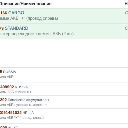
Описание/Наименование
Н
CARGO
С
1166
емма АКБ "+" (провод справа)
STANDARD
С
79
аптер-переходник клеммы АКБ (2 шт)
-5
RUSSIA
мма АКБ
2409902
RUSSIA
ммы АКБ свинец к-т
-202
Тюменские аккумуляторы
мма АКБ луженая комплект +-
X091451032
HELLA
мма АКБ "+" (провод слева)
9000