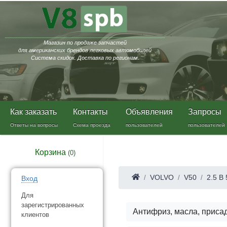
Магазин по продаже запчастей
для американских брендов легковых автомобилей
Система скидок. Доставка по регионам.
Как заказать
Контакты
Объявления
Запросы
Ответы на вопросы
Схема проезда
пользователей
пользователей
Корзина
(
0
)
VOLVO
V50
2.5 B
Вход
Для
зарегистрированных
Антифриз, масла, приса
клиентов