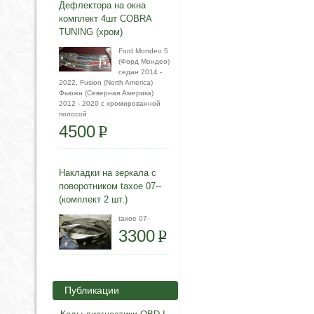
Дефлектора на окна
комплект 4шт COBRA
TUNING (хром)
Ford Mondeo 5
(Форд Мондео)
седан 2014 -
2022, Fusion (North America)
Фьюжн (Северная Америка)
2012 - 2020 с хромированной
полосой
4500
P
Накладки на зеркала с
поворотником taxoe 07--
(комплект 2 шт.)
taxoe 07-
3300
P
Публикации