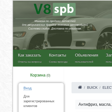
Магазин по продаже запчастей
для американских брендов легковых автомобилей
Система скидок. Доставка по регионам.
Как заказать
Контакты
Объявления
За
Ответы на вопросы
Схема проезда
пользователей
поль
Корзина
(
0
)
BUICK
ELEC
Вход
Для
зарегистрированных
Антифриз, масла,
клиентов