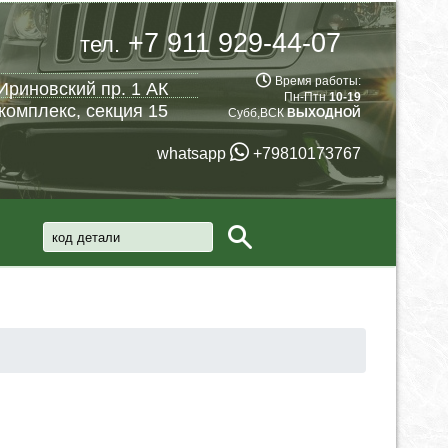
+7 911 929-44-07
тел.
Время работы:
Ириновский пр. 1 АК
Пн-Птн
10-19
комплекс, секция 15
Субб,ВСК
ВЫХОДНОЙ
whatsapp
+79810173767