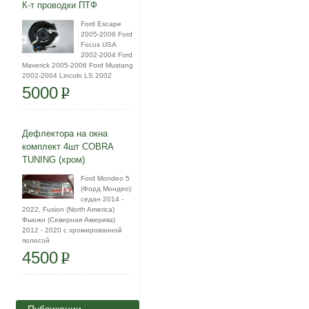
К-т проводки ПТФ
Ford Escape
2005-2006 Ford
Focus USA
2002-2004 Ford
Maverick 2005-2006 Ford Mustang
2002-2004 Lincoln LS 2002
5000
P
Дефлектора на окна
комплект 4шт COBRA
TUNING (хром)
Ford Mondeo 5
(Форд Мондео)
седан 2014 -
2022, Fusion (North America)
Фьюжн (Северная Америка)
2012 - 2020 с хромированной
полосой
4500
P