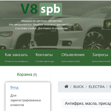
Магазин по продаже запчастей
для американских брендов легковых автомобилей
Система скидок. Доставка по регионам.
Как заказать
Контакты
Объявления
Запросы
Ответы на вопросы
Схема проезда
пользователей
пользователей
Корзина
(
0
)
BUICK
ELECTRA
Вход
Для
зарегистрированных
Антифриз, масла, приса
клиентов