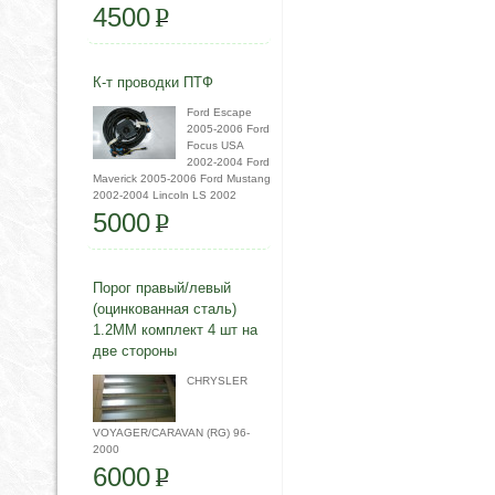
4500
P
К-т проводки ПТФ
Ford Escape
2005-2006 Ford
Focus USA
2002-2004 Ford
Maverick 2005-2006 Ford Mustang
2002-2004 Lincoln LS 2002
5000
P
Порог правый/левый
(оцинкованная сталь)
1.2ММ комплект 4 шт на
две стороны
CHRYSLER
VOYAGER/CARAVAN (RG) 96-
2000
6000
P