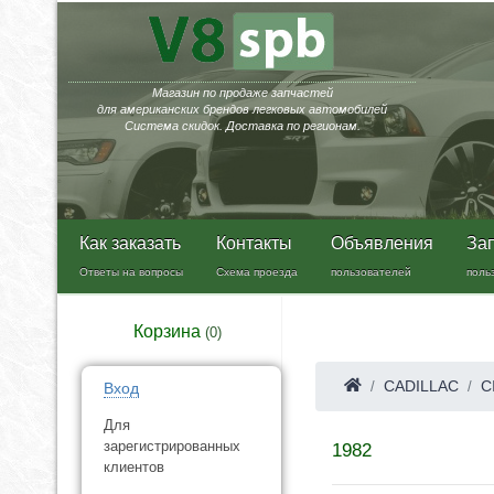
Магазин по продаже запчастей
для американских брендов легковых автомобилей
Система скидок. Доставка по регионам.
Как заказать
Контакты
Объявления
За
Ответы на вопросы
Схема проезда
пользователей
поль
Корзина
(
0
)
CADILLAC
C
Вход
Для
зарегистрированных
1982
клиентов