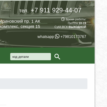
+7 911 929-44-07
тел.
Время работы:
Ириновский пр. 1 АК
Пн-Птн
10-19
комплекс, секция 15
Субб,ВСК
ВЫХОДНОЙ
whatsapp
+79810173767