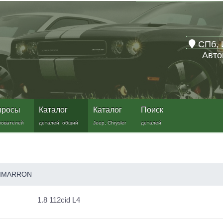
СПб, 
Авто
просы
Каталог
Каталог
Поиск
зователей
деталей, общий
Jeep, Chrysler
деталей
IMARRON
1.8 112cid L4