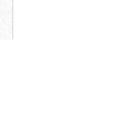
Контактная информация
Санкт-Петербург
Ириновский пр 1АК (Автоко
+7 911 929-44-07
тел.
+79810173767
e-mail:
v8-spb@mail.ru