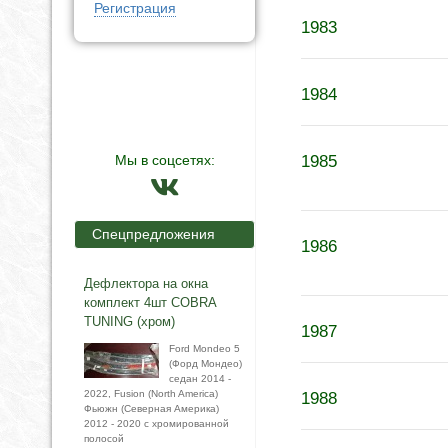
Регистрация
1983
1984
Мы в соцсетях:
1985
Спецпредложения
1986
Дефлектора на окна
комплект 4шт COBRA
TUNING (хром)
1987
Ford Mondeo 5
(Форд Мондео)
седан 2014 -
2022, Fusion (North America)
1988
Фьюжн (Северная Америка)
2012 - 2020 с хромированной
полосой