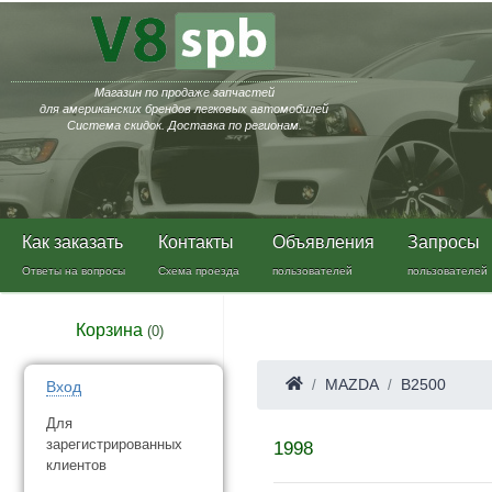
Магазин по продаже запчастей
для американских брендов легковых автомобилей
Система скидок. Доставка по регионам.
Как заказать
Контакты
Объявления
Запросы
Ответы на вопросы
Схема проезда
пользователей
пользователей
Корзина
(
0
)
MAZDA
B2500
Вход
Для
зарегистрированных
1998
клиентов