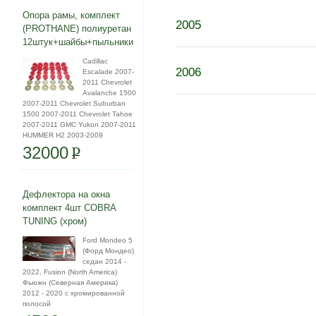
Опора рамы, комплект
2005
(PROTHANE) полиуретан
12штук+шайбы+пыльники
Cadillac
2006
Escalade 2007-
2011 Chevrolet
Avalanche 1500
2007-2011 Chevrolet Suburban
1500 2007-2011 Chevrolet Tahoe
2007-2011 GMC Yukon 2007-2011
HUMMER H2 2003-2009
32000
P
Дефлектора на окна
комплект 4шт COBRA
TUNING (хром)
Ford Mondeo 5
(Форд Мондео)
седан 2014 -
2022, Fusion (North America)
Фьюжн (Северная Америка)
2012 - 2020 с хромированной
полосой