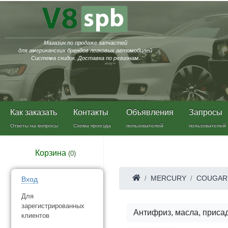
Магазин по продаже запчастей
для американских брендов легковых автомобилей
Система скидок. Доставка по регионам.
Как заказать
Контакты
Объявления
Запросы
Ответы на вопросы
Схема проезда
пользователей
пользователей
Корзина
(
0
)
MERCURY
COUGAR
Вход
Для
зарегистрированных
Антифриз, масла, приса
клиентов