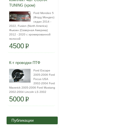
TUNING (хром)
Ford Mondeo 5
(Форд Мондео)
седан 2014 -
2022, Fusion (North America)
Фьюжн (Северная Америка)
2012 - 2020 с хромированной
полосой
4500
P
К-т проводки ПТФ
Ford Escape
2005-2006 Ford
Focus USA
2002-2004 Ford
Maverick 2005-2006 Ford Mustang
2002-2004 Lincoln LS 2002
5000
P
Публикации