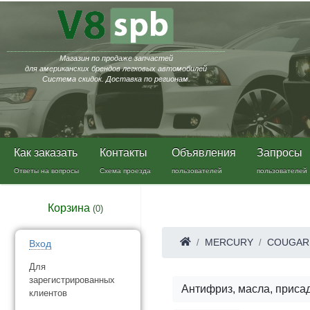
Магазин по продаже запчастей
для американских брендов легковых автомобилей
Система скидок. Доставка по регионам.
Как заказать
Контакты
Объявления
Запросы
Ответы на вопросы
Схема проезда
пользователей
пользователей
Корзина
(
0
)
MERCURY
COUGAR
Вход
Для
зарегистрированных
Антифриз, масла, приса
клиентов