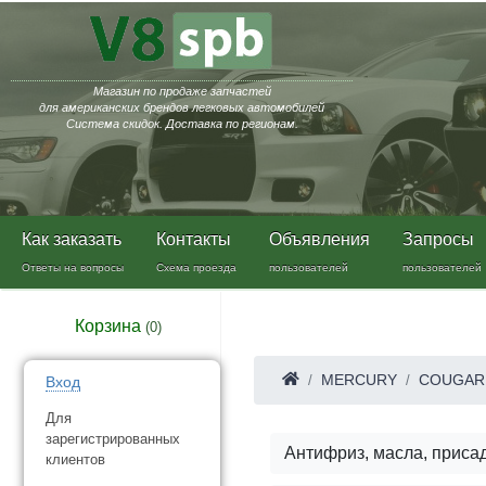
Магазин по продаже запчастей
для американских брендов легковых автомобилей
Система скидок. Доставка по регионам.
Как заказать
Контакты
Объявления
Запросы
Ответы на вопросы
Схема проезда
пользователей
пользователей
Корзина
(
0
)
MERCURY
COUGAR
Вход
Для
зарегистрированных
Антифриз, масла, приса
клиентов