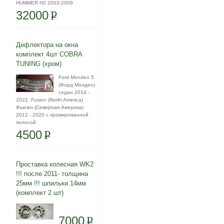
HUMMER H2 2003-2009
32000
P
Дефлектора на окна
комплект 4шт COBRA
TUNING (хром)
Ford Mondeo 5
(Форд Мондео)
седан 2014 -
2022, Fusion (North America)
Фьюжн (Северная Америка)
2012 - 2020 с хромированной
полосой
4500
P
Проставка колесная WK2
!!! после 2011- толщина
25мм !!! шпильки 14мм
(комплект 2 шт)
7000
P