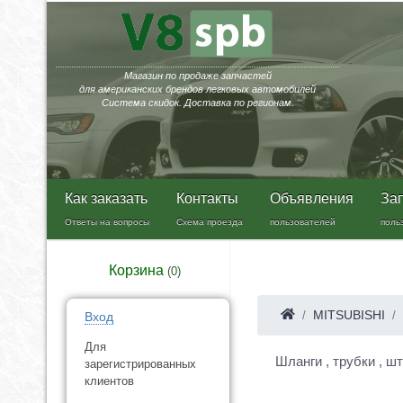
Магазин по продаже запчастей
для американских брендов легковых автомобилей
Система скидок. Доставка по регионам.
Как заказать
Контакты
Объявления
За
Ответы на вопросы
Схема проезда
пользователей
поль
Корзина
(
0
)
MITSUBISHI
Вход
Для
Шланги , трубки , ш
зарегистрированных
клиентов