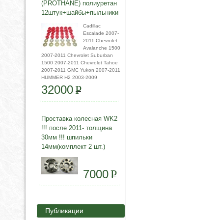
(PROTHANE) полиуретан
12штук+шайбы+пыльники
Cadillac
Escalade 2007-
2011 Chevrolet
Avalanche 1500
2007-2011 Chevrolet Suburban
1500 2007-2011 Chevrolet Tahoe
2007-2011 GMC Yukon 2007-2011
HUMMER H2 2003-2009
32000
P
Проставка колесная WK2
!!! после 2011- толщина
30мм !!! шпильки
14мм(комплект 2 шт.)
7000
P
Публикации