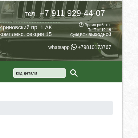
+7 911 929-44-07
тел.
Время работы:
Ириновский пр. 1 АК
Пн-Птн
10-19
комплекс, секция 15
Субб,ВСК
ВЫХОДНОЙ
whatsapp
+79810173767