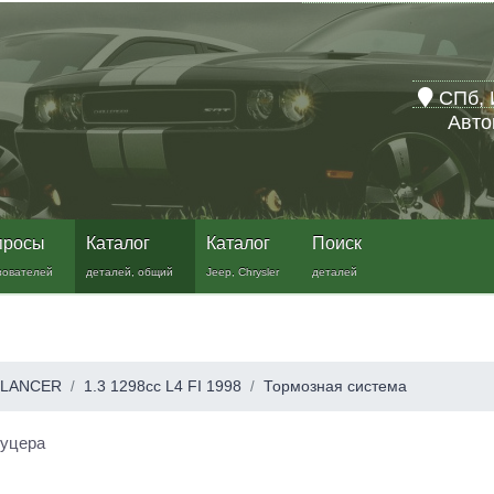
СПб, 
Авто
просы
Каталог
Каталог
Поиск
зователей
деталей, общий
Jeep, Chrysler
деталей
LANCER
1.3 1298cc L4 FI 1998
Тормозная система
туцера