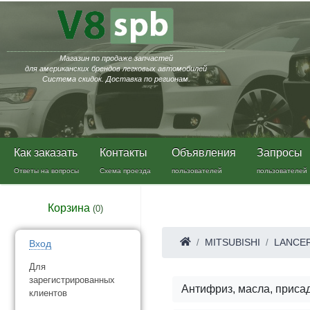
Магазин по продаже запчастей
для американских брендов легковых автомобилей
Система скидок. Доставка по регионам.
Как заказать
Контакты
Объявления
Запросы
Ответы на вопросы
Схема проезда
пользователей
пользователей
Корзина
(
0
)
MITSUBISHI
LANCE
Вход
Для
зарегистрированных
Антифриз, масла, приса
клиентов