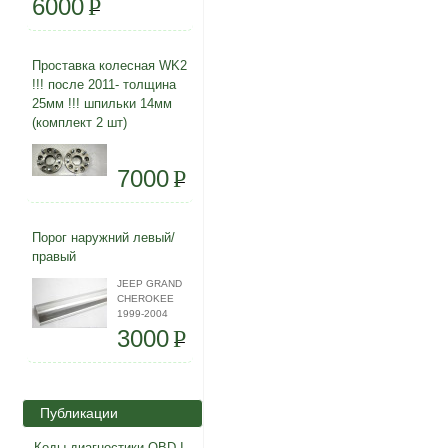
6000
P
Проставка колесная WK2
!!! после 2011- толщина
25мм !!! шпильки 14мм
(комплект 2 шт)
7000
P
Порог наружний левый/
правый
JEEP GRAND
CHEROKEE
1999-2004
3000
P
Публикации
Коды диагностики OBD I