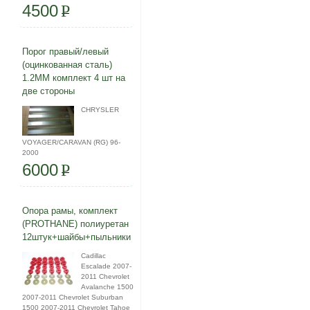
4500
P
Порог правый/левый
(оцинкованная сталь)
1.2ММ комплект 4 шт на
две стороны
CHRYSLER
VOYAGER/CARAVAN (RG) 96-
2000
6000
P
Опора рамы, комплект
(PROTHANE) полиуретан
12штук+шайбы+пыльники
Cadillac
Escalade 2007-
2011 Chevrolet
Avalanche 1500
2007-2011 Chevrolet Suburban
1500 2007-2011 Chevrolet Tahoe