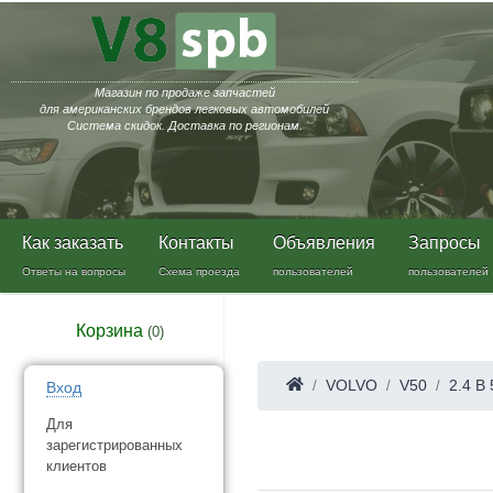
Магазин по продаже запчастей
для американских брендов легковых автомобилей
Система скидок. Доставка по регионам.
Как заказать
Контакты
Объявления
Запросы
Ответы на вопросы
Схема проезда
пользователей
пользователей
Корзина
(
0
)
VOLVO
V50
2.4 B
Вход
Для
зарегистрированных
клиентов