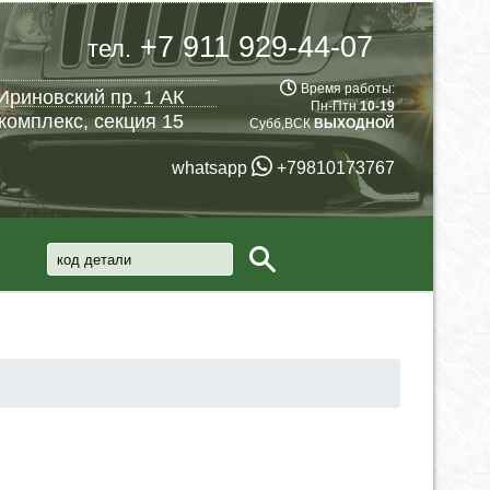
+7 911 929-44-07
тел.
Время работы:
Ириновский пр. 1 АК
Пн-Птн
10-19
комплекс, секция 15
Субб,ВСК
ВЫХОДНОЙ
whatsapp
+79810173767