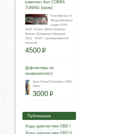
комплект 4шт COBRA
TUNING (хром)
Ford Mondeo 5
(Форд Мондео)
седан 2014 -
2022, Fusion (North America)
Фьюжн (Северная Америка)
2012 - 2020 с хромированной
полосой
4500
P
Дефлекторы на
окна(комплект)
Jeep Grand Cherokee 1999-
2004
3000
P
Публикации
Коды диагностики OBD I
Коды диагностики OBD II